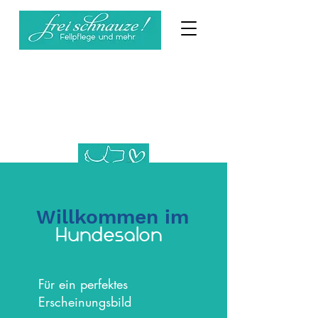
Hundikat.shop --- Haustierprodukte
kaufen
Willkommen im
Hundesalon
Für ein perfektes
Erscheinungsbild