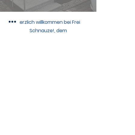
Herzlich willkommen bei Frei
Schnauze!, dem
höchstqualifizierten Hundesalon in
Lichtenau. Hier erhalten Sie eine
umfassende Beratung zur
gesunden und artgerechten
Ernährung Ihres Vierbeiners. Das
Sortiment umfasst unter anderem
vollwertiges Hundefutter und allerlei
feinste Leckereien...
Auch handgefertigte Halsbänder,
Leinen und Accessoires von
„Hundikat“ können Sie im Shop vor
Ort erwerben. Gerne können Sie