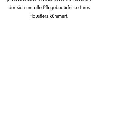
der sich um alle Pflegebedürfnisse Ihres
Haustiers kümmert.
Alle
Hunde
Alle Hunderassen sind bei uns
herzlich willkommen.